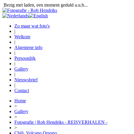
Bezig met laden, een moment geduld a.u.b...
Zo maar wat foto's
|
Welkom
|
Algemene info
|
Persoonlijk
|
Gallery
|
Nieuwsbrief
|
Contact
Home
>
Gallery
>
Fotografie | Rob Hendriks - REISVERHALEN -
>
Chili, Volcano Orsono