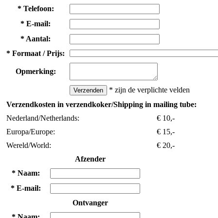
*
Telefoon:
*
E-mail:
*
Aantal:
*
Formaat / Prijs:
Opmerking:
*
zijn de verplichte velden
Verzendkosten in verzendkoker/Shipping in mailing tube:
Nederland/Netherlands:
€ 10,-
Europa/Europe:
€ 15,-
Wereld/World:
€ 20,-
Afzender
*
Naam:
*
E-mail:
Ontvanger
*
Naam: