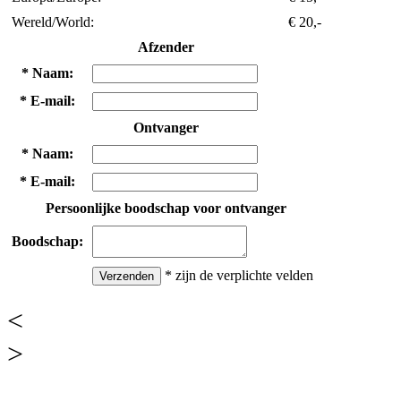
Wereld/World:
€ 20,-
Afzender
*
Naam:
*
E-mail:
Ontvanger
*
Naam:
*
E-mail:
Persoonlijke boodschap voor ontvanger
Boodschap:
*
zijn de verplichte velden
<
>