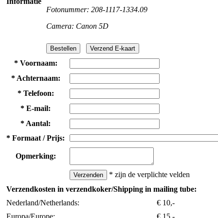
Informatie
Fotonummer: 208-1117-1334.09
Camera: Canon 5D
*
Voornaam:
*
Achternaam:
*
Telefoon:
*
E-mail:
*
Aantal:
*
Formaat / Prijs:
Opmerking:
*
zijn de verplichte velden
Verzendkosten in verzendkoker/Shipping in mailing tube:
Nederland/Netherlands:
€ 10,-
Europa/Europe:
€ 15,-